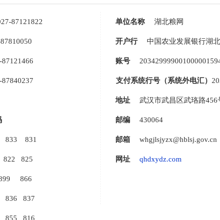
27-87121822
单位名称
湖北粮网
7810050
开户行
中国农业发展银行湖
-87121466
账号
20342999900100000159
-87840237
支付系统行号（系统外电汇）
20
地址
武汉市武昌区武珞路456
码
邮编
430064
 833 831
邮箱
whgjlsjyzx@hblsj.gov.cn
 822 825
网址
qhdxydz.com
899 866
 836 837
 855 816