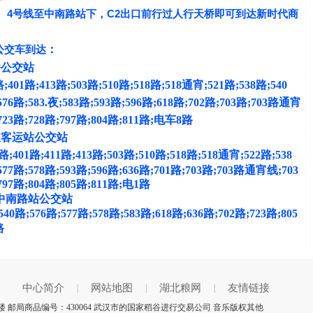
4
C2
、
号线至中南路站下，
出口前行过人行天桥即可到达新时代商
：
公交车到达
公交站
401路;413路;503路;510路;518路;518通宵;521路;538路;540
576路;583.夜;583路;593路;596路;618路;702路;703路;703路通宵
723路;728路;797路;804路;811路;电车8路
客运站公交站
路;401路;411路;413路;503路;510路;518路;518通宵;522路;538
577路;578路;593路;596路;636路;701路;703路;703路通宵线;703
797路;804路;805路;811路;电1路
中南路站公交站
40路;576路;577路;578路;583路;618路;636路;702路;723路;805
路
中心简介
网站地图
湖北粮网
友情链接
|
|
|
 邮局商品编号：430064 武汉市的国家稻谷进行交易公司 音乐版权其他