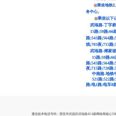
2
◎
乘坐地铁
务中心。
乘坐
◎
以下
武珞路-丁字桥
15路;59路;66路;
路;543路;564路;
线;703夜;715路;
武珞路-傅家坡
15路;59路;66
路;543路;564路;
夜;715路;728路;
中南路-地铁
521路;522路;5
路;电1路;电车8
通信技术电话号码：西安市武昌区武珞路45-6新网络商核心35楼