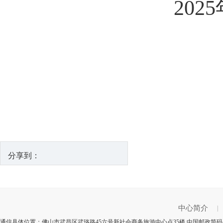
2025
分享到：
中心简介
|
通信具体位置：佛山市武昌区武珞路45六号新社会商务旅游中心点35楼 中国邮政简码：